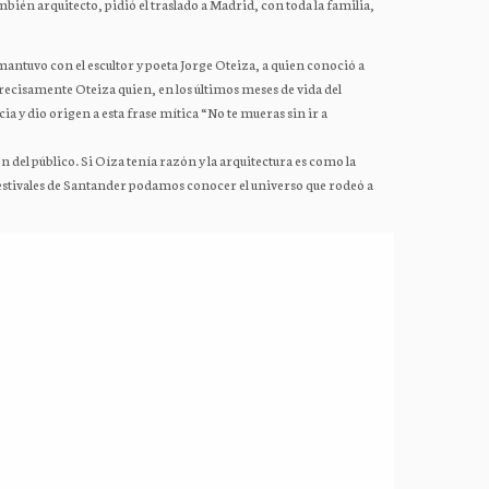
bién arquitecto, pidió el traslado a Madrid, con toda la familia,
mantuvo con el escultor y poeta Jorge Oteiza, a quien conoció a
 precisamente Oteiza quien, en los últimos meses de vida del
cia y dio origen a esta frase mítica “No te mueras sin ir a
n del público. Si Oíza tenía razón y la arquitectura es como la
Festivales de Santander podamos conocer el universo que rodeó a