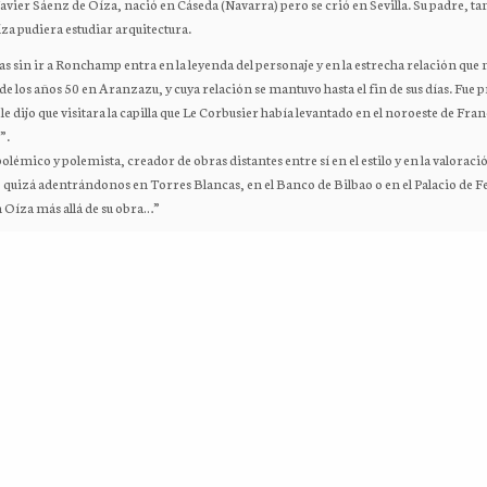
avier Sáenz de Oíza, nació en Cáseda (Navarra) pero se crió en Sevilla. Su padre, tam
za pudiera estudiar arquitectura.
s sin ir a Ronchamp entra en la leyenda del personaje y en la estrecha relación que 
de los años 50 en Aranzazu, y cuya relación se mantuvo hasta el fin de sus días. Fue
 le dijo que visitara la capilla que Le Corbusier había levantado en el noroeste de Fran
”.
olémico y polemista, creador de obras distantes entre sí en el estilo y en la valoració
 quizá adentrándonos en Torres Blancas, en el Banco de Bilbao o en el Palacio de 
n Oíza más allá de su obra…”