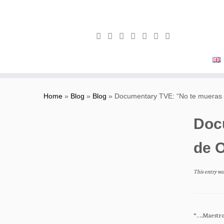
Skip
to
Home
»
Blog
»
Blog
»
Documentary TVE: “No te mueras 
content
Doc
de O
This entry wa
“….Maestro 