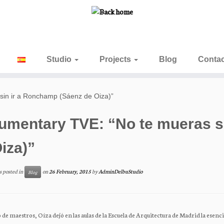
Studio
Projects
Blog
Contac
sin ir a Ronchamp (Sáenz de Oiza)”
umentary TVE: “No te mueras s
iza)”
s posted in
on
26 February, 2015
by
AdminDelbuStudio
Blog
de maestros, Oíza dejó en las aulas de la Escuela de Arquitectura de Madrid la ese