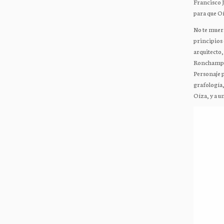
Francisco J
para que Oí
No te muera
principios 
arquitecto,
Ronchamp
Personaje p
grafología,
Oíza, y a u